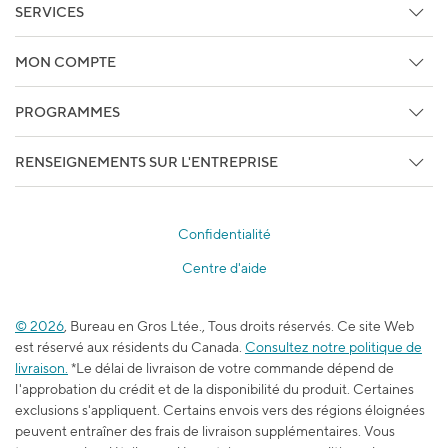
Faites Le Suivi De Votre Commande
SERVICES
Copie de facture/Bon de livraison
Services d'impression et de marketing
MON COMPTE
Services techniques
Détails du compte
Centre de crédit
PROGRAMMES
Faites Le Suivi De Votre Commande
Studio
Programmes d'affaires
Sous les projecteurs
RENSEIGNEMENTS SUR L'ENTREPRISE
Services pour entreprise
Services Sans-fil, Internet, et Télé
À propos de Bureau en Gros
Bureau en Gros Privilège
Produits promotionnels
À chance égale
Staples Professionnel
Confidentialité
Relations avec les médias
Centre des bons-rabais
Centre d'aide
Accessibilité
Programme d’adhésion pour les enseignants
Emplois
L’école est dans l’sac
© 2026
, Bureau en Gros Ltée., Tous droits réservés. Ce site Web
Blogue du travail et de l’apprentissage
est réservé aux résidents du Canada.
Consultez notre politique de
Durabilité
livraison.
*Le délai de livraison de votre commande dépend de
l'approbation du crédit et de la disponibilité du produit. Certaines
exclusions s'appliquent. Certains envois vers des régions éloignées
peuvent entraîner des frais de livraison supplémentaires. Vous