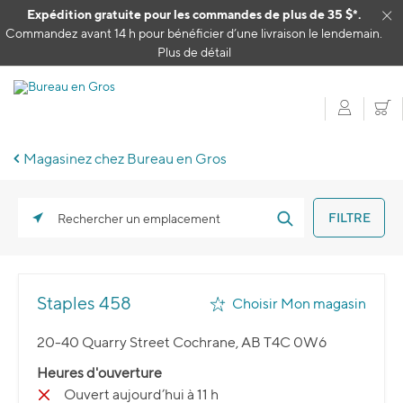
Passer au contenu
Expédition gratuite pour les commandes de plus de 35 $*.
Cl
Commandez avant 14 h pour bénéficier d’une livraison le lendemain.
Plus de détail
Mon c
P
Magasinez chez Bureau en Gros
FILTRE
Rechercher un emplacement
Staples 458
Choisir Mon magasin
20-40 Quarry Street Cochrane, AB T4C 0W6
Heures d'ouverture
Ouvert aujourd’hui à 11 h