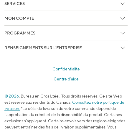
Faites Le Suivi De Votre Commande
SERVICES
Copie de facture/Bon de livraison
Services d'impression et de marketing
MON COMPTE
Services techniques
Détails du compte
Centre de crédit
PROGRAMMES
Faites Le Suivi De Votre Commande
Studio
Programmes d'affaires
Sous les projecteurs
RENSEIGNEMENTS SUR L'ENTREPRISE
Services pour entreprise
Services Sans-fil, Internet, et Télé
À propos de Bureau en Gros
Bureau en Gros Privilège
Produits promotionnels
À chance égale
Staples Professionnel
Confidentialité
Relations avec les médias
Centre des bons-rabais
Centre d'aide
Accessibilité
Programme d’adhésion pour les enseignants
Emplois
L’école est dans l’sac
© 2026
, Bureau en Gros Ltée., Tous droits réservés. Ce site Web
Blogue du travail et de l’apprentissage
est réservé aux résidents du Canada.
Consultez notre politique de
Durabilité
livraison.
*Le délai de livraison de votre commande dépend de
l'approbation du crédit et de la disponibilité du produit. Certaines
exclusions s'appliquent. Certains envois vers des régions éloignées
peuvent entraîner des frais de livraison supplémentaires. Vous