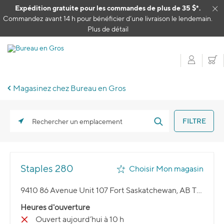
Passer au contenu
Expédition gratuite pour les commandes de plus de 35 $*.
Cl
Commandez avant 14 h pour bénéficier d’une livraison le lendemain.
Plus de détail
Mon c
P
Magasinez chez Bureau en Gros
FILTRE
Rechercher un emplacement
Staples 280
Choisir Mon magasin
9410 86 Avenue Unit 107 Fort Saskatchewan, AB T8L 4P4
Heures d'ouverture
Ouvert aujourd’hui à 10 h