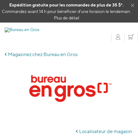
Passer au contenu
Expédition gratuite pour les commandes de plus de 35 $*.
Cl
Commandez avant 14 h pour bénéficier d’une livraison le lendemain.
Plus de détail
Mon c
P
Magasinez chez Bureau en Gros
Skip
link
Localisateur de magasin