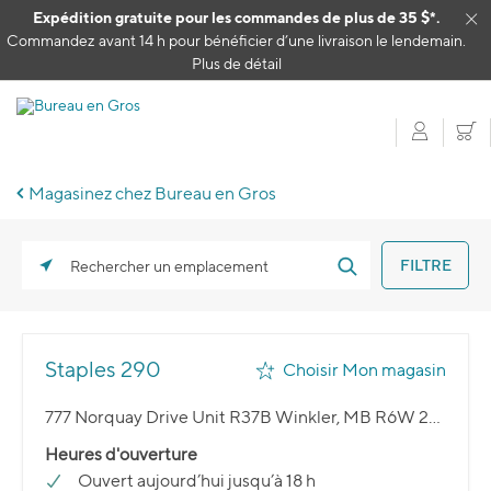
Passer au contenu
Expédition gratuite pour les commandes de plus de 35 $*.
Cl
Commandez avant 14 h pour bénéficier d’une livraison le lendemain.
Plus de détail
Mon c
P
Magasinez chez Bureau en Gros
FILTRE
Rechercher un emplacement
Staples 290
Choisir Mon magasin
777 Norquay Drive Unit R37B Winkler, MB R6W 2S2
Heures d'ouverture
Ouvert aujourd’hui jusqu’à 18 h