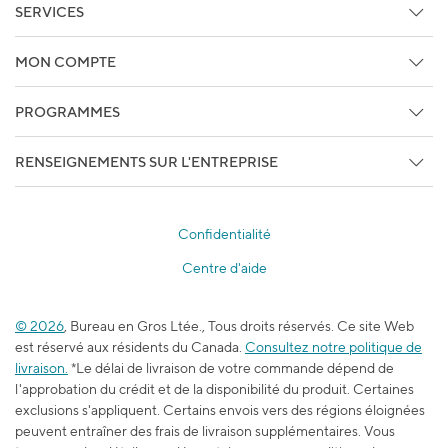
Faites Le Suivi De Votre Commande
SERVICES
Copie de facture/Bon de livraison
Services d'impression et de marketing
MON COMPTE
Services techniques
Détails du compte
Centre de crédit
PROGRAMMES
Faites Le Suivi De Votre Commande
Studio
Programmes d'affaires
Sous les projecteurs
RENSEIGNEMENTS SUR L'ENTREPRISE
Services pour entreprise
Services Sans-fil, Internet, et Télé
À propos de Bureau en Gros
Bureau en Gros Privilège
Produits promotionnels
À chance égale
Staples Professionnel
Confidentialité
Relations avec les médias
Centre des bons-rabais
Centre d'aide
Accessibilité
Programme d’adhésion pour les enseignants
Emplois
L’école est dans l’sac
© 2026
, Bureau en Gros Ltée., Tous droits réservés. Ce site Web
Blogue du travail et de l’apprentissage
est réservé aux résidents du Canada.
Consultez notre politique de
Durabilité
livraison.
*Le délai de livraison de votre commande dépend de
l'approbation du crédit et de la disponibilité du produit. Certaines
exclusions s'appliquent. Certains envois vers des régions éloignées
peuvent entraîner des frais de livraison supplémentaires. Vous