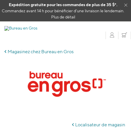
Passer au contenu
Expédition gratuite pour les commandes de plus de 35 $*.
Cl
Commandez avant 14 h pour bénéficier d’une livraison le lendemain.
Plus de détail
Mon c
P
Magasinez chez Bureau en Gros
Skip
link
Localisateur de magasin