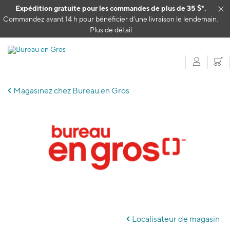
Passer au contenu
Expédition gratuite pour les commandes de plus de 35 $*.
Cl
Commandez avant 14 h pour bénéficier d’une livraison le lendemain.
Plus de détail
Mon c
P
Magasinez chez Bureau en Gros
Skip
link
Localisateur de magasin