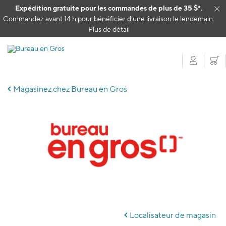
Passer au contenu
Expédition gratuite pour les commandes de plus de 35 $*.
Cl
Commandez avant 14 h pour bénéficier d’une livraison le lendemain.
Plus de détail
Mon c
P
Magasinez chez Bureau en Gros
Skip
link
Localisateur de magasin