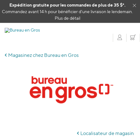
Passer au contenu
Expédition gratuite pour les commandes de plus de 35 $*.
Cl
Commandez avant 14 h pour bénéficier d’une livraison le lendemain.
Plus de détail
Mon c
P
Magasinez chez Bureau en Gros
Skip
link
Localisateur de magasin