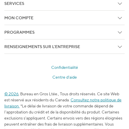
Faites Le Suivi De Votre Commande
SERVICES
Copie de facture/Bon de livraison
Services d'impression et de marketing
MON COMPTE
Services techniques
Détails du compte
Centre de crédit
PROGRAMMES
Faites Le Suivi De Votre Commande
Studio
Programmes d'affaires
Sous les projecteurs
RENSEIGNEMENTS SUR L'ENTREPRISE
Services pour entreprise
Services Sans-fil, Internet, et Télé
À propos de Bureau en Gros
Bureau en Gros Privilège
Produits promotionnels
À chance égale
Staples Professionnel
Confidentialité
Relations avec les médias
Centre des bons-rabais
Centre d'aide
Accessibilité
Programme d’adhésion pour les enseignants
Emplois
L’école est dans l’sac
© 2026
, Bureau en Gros Ltée., Tous droits réservés. Ce site Web
Blogue du travail et de l’apprentissage
est réservé aux résidents du Canada.
Consultez notre politique de
Durabilité
livraison.
*Le délai de livraison de votre commande dépend de
l'approbation du crédit et de la disponibilité du produit. Certaines
exclusions s'appliquent. Certains envois vers des régions éloignées
peuvent entraîner des frais de livraison supplémentaires. Vous