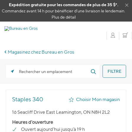
Passer au contenu
Expédition gratuite pour les commandes de plus de 35 $*.
Cl
Commandez avant 14 h pour bénéficier d’une livraison le lendemain.
Plus de détail
Mon c
P
Magasinez chez Bureau en Gros
FILTRE
Rechercher un emplacement
Staples 340
Choisir Mon magasin
16 Seacliff Drive East Leamington, ON N8H 2L2
Heures d'ouverture
Ouvert aujourd’hui jusqu’à 19 h