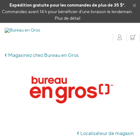
Passer au contenu
Expédition gratuite pour les commandes de plus de 35 $*.
Cl
Commandez avant 14 h pour bénéficier d’une livraison le lendemain.
Plus de détail
Mon c
P
Magasinez chez Bureau en Gros
Skip
link
Localisateur de magasin