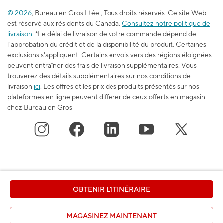
Emplois
L’école est dans l’sac
© 2026
, Bureau en Gros Ltée., Tous droits réservés. Ce site Web
Blogue du travail et de l’apprentissage
est réservé aux résidents du Canada.
Consultez notre politique de
Durabilité
livraison.
*Le délai de livraison de votre commande dépend de
l'approbation du crédit et de la disponibilité du produit. Certaines
exclusions s'appliquent. Certains envois vers des régions éloignées
peuvent entraîner des frais de livraison supplémentaires. Vous
trouverez des détails supplémentaires sur nos conditions de
livraison
ici
. Les offres et les prix des produits présentés sur nos
plateformes en ligne peuvent différer de ceux offerts en magasin
chez Bureau en Gros
OBTENIR L'ITINÉRAIRE
MAGASINEZ MAINTENANT