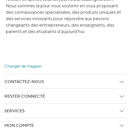
Nous sommes là pour vous soutenir en vous proposant
des connaissances spécialisées, des produits uniques et
des services innovants pour répondre aux besoins
changeants des entrepreneurs, des enseignants, des
parents et des étudiants d'aujourd'hui.
Changer de magasin
CONTACTEZ-NOUS
Centre d'aide
RESTER CONNECTÉ
Retours en libre-service
Abonnez vous aux Courriels
Faites Le Suivi De Votre Commande
SERVICES
Copie de facture/Bon de livraison
Services d'impression et de marketing
MON COMPTE
Services techniques