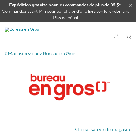
Passer au contenu
Expédition gratuite pour les commandes de plus de 35 $*.
Cl
Commandez avant 14 h pour bénéficier d’une livraison le lendemain.
Plus de détail
Mon c
P
Magasinez chez Bureau en Gros
Skip
link
Localisateur de magasin