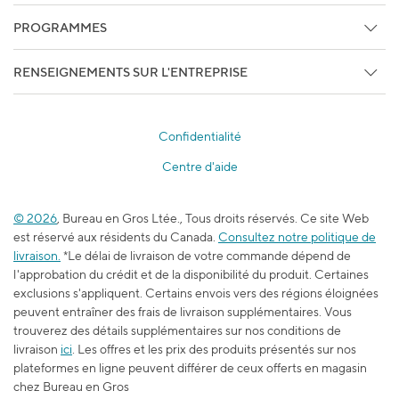
Détails du compte
Centre de crédit
PROGRAMMES
Faites Le Suivi De Votre Commande
Studio
Programmes d'affaires
Sous les projecteurs
RENSEIGNEMENTS SUR L'ENTREPRISE
Services pour entreprise
Services Sans-fil, Internet, et Télé
À propos de Bureau en Gros
Bureau en Gros Privilège
Produits promotionnels
À chance égale
Staples Professionnel
Confidentialité
Relations avec les médias
Centre des bons-rabais
Centre d'aide
Accessibilité
Programme d’adhésion pour les enseignants
Emplois
L’école est dans l’sac
© 2026
, Bureau en Gros Ltée., Tous droits réservés. Ce site Web
Blogue du travail et de l’apprentissage
est réservé aux résidents du Canada.
Consultez notre politique de
Durabilité
livraison.
*Le délai de livraison de votre commande dépend de
l'approbation du crédit et de la disponibilité du produit. Certaines
exclusions s'appliquent. Certains envois vers des régions éloignées
peuvent entraîner des frais de livraison supplémentaires. Vous
trouverez des détails supplémentaires sur nos conditions de
livraison
ici
. Les offres et les prix des produits présentés sur nos
plateformes en ligne peuvent différer de ceux offerts en magasin
chez Bureau en Gros