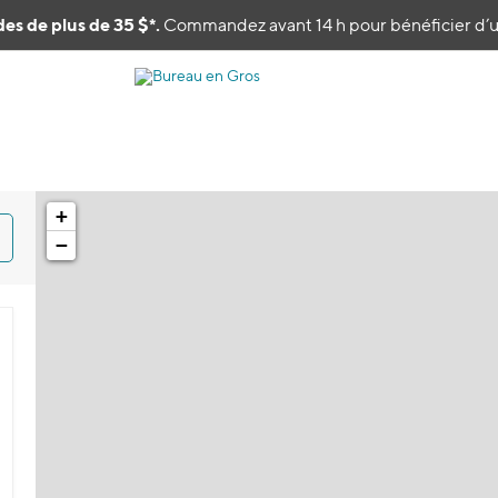
es de plus de 35 $*.
Commandez avant 14 h pour bénéficier d’un
+
−