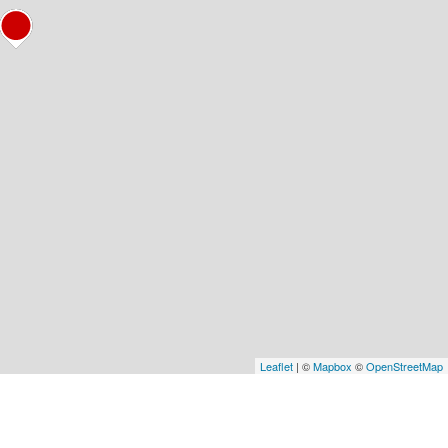
Leaflet
| ©
Mapbox
©
OpenStreetMap