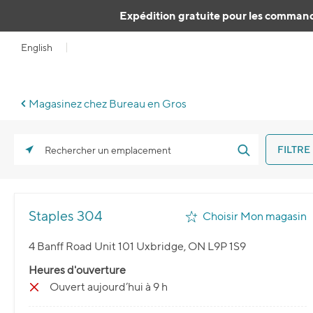
Passer au contenu
Expédition gratuite pour les command
English
Magasinez chez Bureau en Gros
FILTRE
Rechercher un emplacement
Staples 304
Choisir Mon magasin
4 Banff Road Unit 101 Uxbridge, ON L9P 1S9
Heures d'ouverture
Ouvert aujourd’hui à 9 h