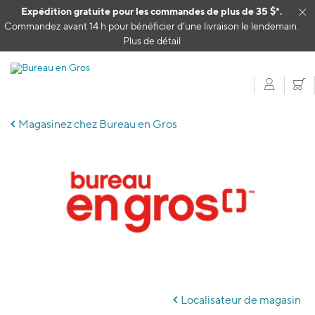
Passer au contenu
Expédition gratuite pour les commandes de plus de 35 $*.
Cl
Commandez avant 14 h pour bénéficier d’une livraison le lendemain.
Plus de détail
Mon c
P
Magasinez chez Bureau en Gros
Skip
link
Localisateur de magasin