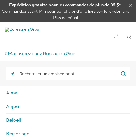
Passer au contenu
Expédition gratuite pour les commandes de plus de 35 $*.
Cl
Commandez avant 14 h pour bénéficier d’une livraison le lendemain.
Plus de détail
Mon c
P
Magasinez chez Bureau en Gros
Rechercher un emplacement
Alma
Anjou
Beloeil
Boisbriand