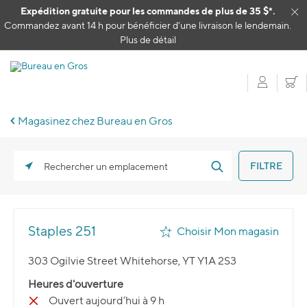
Passer au contenu
Expédition gratuite pour les commandes de plus de 35 $*.
Cl
Commandez avant 14 h pour bénéficier d’une livraison le lendemain.
Plus de détail
Mon c
P
Magasinez chez Bureau en Gros
FILTRE
Rechercher un emplacement
Staples 251
Choisir Mon magasin
303 Ogilvie Street Whitehorse, YT Y1A 2S3
Heures d'ouverture
Ouvert aujourd’hui à 9 h