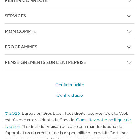
RESTER CONNECTÉ
Retours en libre-service
Abonnez vous aux Courriels
Faites Le Suivi De Votre Commande
SERVICES
Copie de facture/Bon de livraison
Services d'impression et de marketing
MON COMPTE
Services techniques
Détails du compte
Centre de crédit
PROGRAMMES
Faites Le Suivi De Votre Commande
Studio
Programmes d'affaires
Sous les projecteurs
RENSEIGNEMENTS SUR L'ENTREPRISE
Services pour entreprise
Services Sans-fil, Internet, et Télé
À propos de Bureau en Gros
Bureau en Gros Privilège
Produits promotionnels
À chance égale
Staples Professionnel
Confidentialité
Relations avec les médias
Centre des bons-rabais
Centre d'aide
Accessibilité
Programme d’adhésion pour les enseignants
Emplois
L’école est dans l’sac
© 2026
, Bureau en Gros Ltée., Tous droits réservés. Ce site Web
Blogue du travail et de l’apprentissage
est réservé aux résidents du Canada.
Consultez notre politique de
Durabilité
livraison.
*Le délai de livraison de votre commande dépend de
l'approbation du crédit et de la disponibilité du produit. Certaines